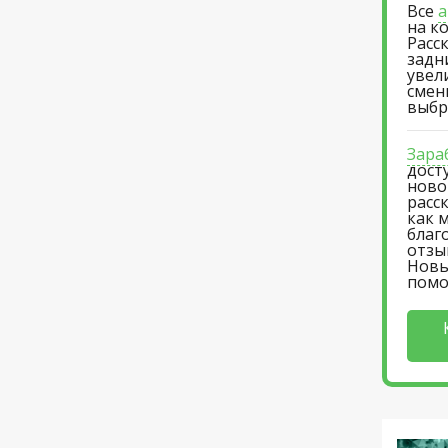
Все
а
на к
Расс
задн
увел
смен
выбр
Зара
дост
ново
расс
как 
благ
отзы
Новы
пом