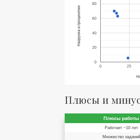
80
Нагрузка в процентах
60
40
20
0
0
25
Н
Плюсы и минусы
Плюсы работы
Работает ~10 лет
Множество задани