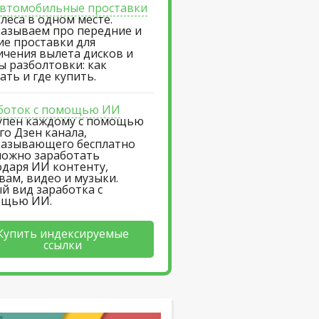
втомобильные проставки
олеса в одном месте.
казываем про передние и
ие проставки для
ичения вылета дисков и
ы разболтовки: как
ать и где купить.
боток с помощью ИИ
упен каждому с помощью
го Дзен канала,
казывающего бесплатно
можно заработать
одаря ИИ контенту,
вам, видео и музыки.
й вид заработка с
ощью ИИ.
Купить индексируемые
ссылки