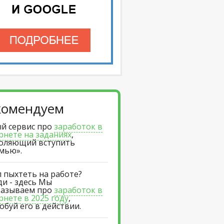
комендуем
й сервис про
заработок в
рнете на заданиях
,
оляющий вступить
емью».
л пыхтеть на работе?
ди - здесь Мы
казываем про
заработок в
рнете в 2025 году
,
обуй его в действии.