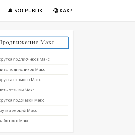
🔔 SOCPUBLIK
🧐 КАК?
Продвижение Макс
крутка подписчиков Макс
пить подписчиков Макс
крутка отзывов Макс
пить отзывы Макс
крутка подсказок Макс
крутка эмоций Макс
работок в Макс