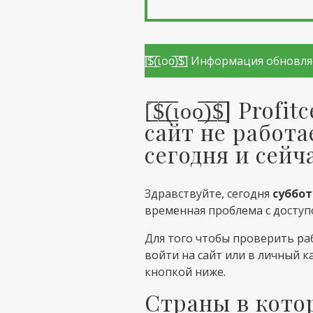
[̲̅$̲̅(̲̅ιοο̲̅)̲̅$̲̅] Информация о
[̲̅$̲̅(̲̅ιοο̲̅)̲̅$̲̅
сайт не работа
сегодня и сейч
Здравствуйте, сегодня
суббот
временная проблема с досту
Для того чтобы проверить ра
войти на сайт или в личный 
кнопкой ниже.
Страны в кото