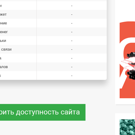
и
-
джет
-
ение
-
енег
-
ьки
-
 связи
-
а
-
алов
-
к
-