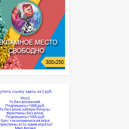
Купить ссылку здесь за
2
руб.
Vtss2
Fs.без вложений.
Подпишись+1000 руб.
Fs.без влож.забери бонусы.
Фриспины без влож.
Подпишись+1000 руб
Букс +экономическая игра
Фриспины есть идем играть!!
Ммл ферма