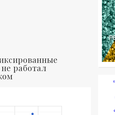
фиксированные
 не работал
ком