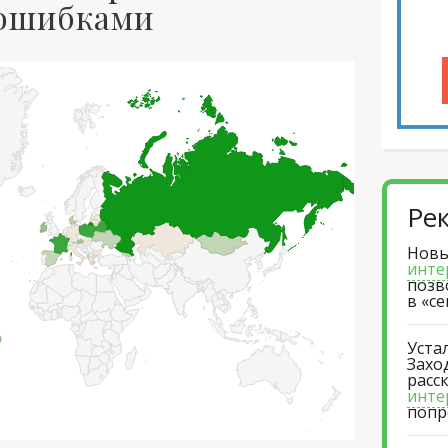
 ошибками
Ре
Новы
инте
позв
в «с
Уста
Захо
расс
инте
попр