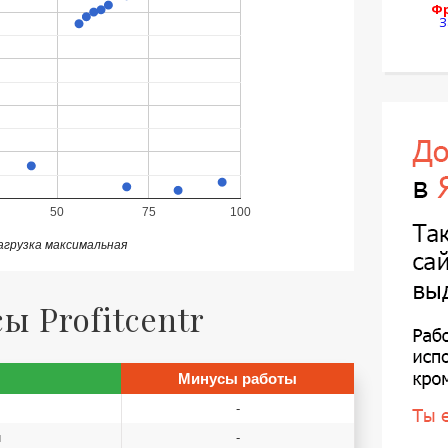
Фр
З
50
75
100
агрузка максимальная
 Profitcentr
Минусы работы
-
й
-