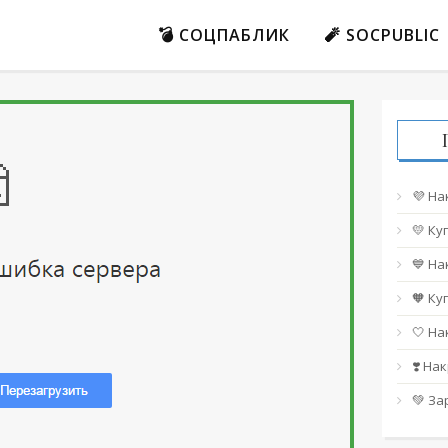
💣 СОЦПАБЛИК
🧨 SOCPUBLIC
💜 На
💛 Ку
💙 На
🧡 Ку
🤍 На
❣️ На
💚 За