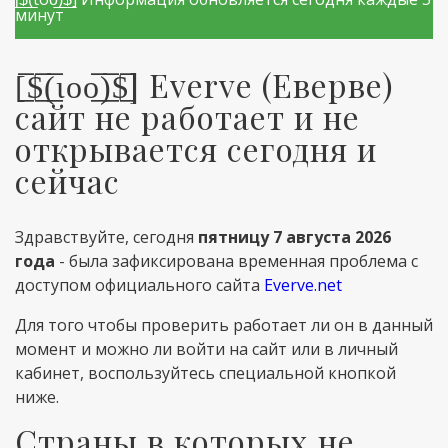
минут
[̲̅$̲̅(̲̅ιοο̲̅)̲̅$̲̅] Everve (Еверве)
сайт не работает и не
открывается сегодня и
сейчас
Здравствуйте, сегодня
пятницу 7 августа 2026
года
- была зафиксирована временная проблема с
доступом официального сайта
Everve.net
Для того чтобы проверить работает ли он в данный
момент и можно ли войти на сайт или в личный
кабинет, воспользуйтесь специальной кнопкой
ниже.
Страны в которых не