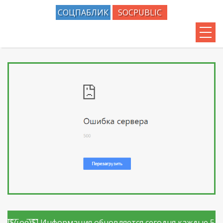
СОЦПАБЛИК
SOCPUBLIC
💣 СОЦПАБЛИК
🧨 SOCPUBLIC
🔔 SOCPUBLIK
🧐 КАК?
[̲̅$̲̅(̲̅ιοο̲̅)̲̅$̲̅] Информация обновляется сегодня каждые 5