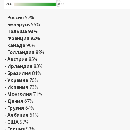
200
200
700
700
-
Россия
97%
-
Беларусь
95%
-
Польша 93%
-
Франция 92%
-
Канада
90%
-
Голландия
88%
-
Австрия
85%
-
Ирландия
83%
-
Бразилия
81%
-
Украина
76%
-
Испания
73%
-
Монголия
71%
-
Дания
67%
-
Грузия
64%
-
Албания
61%
-
США
57%
-
Греция
53%